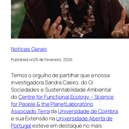
Notícias Gerais
Published on
25 de Fevereiro, 2026
Temos o orgulho de partilhar que a nossa
investigadora Sandra Caeiro, do GI
Sociedades e Sustentabilidade Ambiental
do
Centre for Functional Ecology – Science
for People & the Planet
Laboratório
Associado Terra
da
Universidade de Coimbra
e sua Extensão na
Universidade Aberta de
Portugal
esteve em destaque no mais