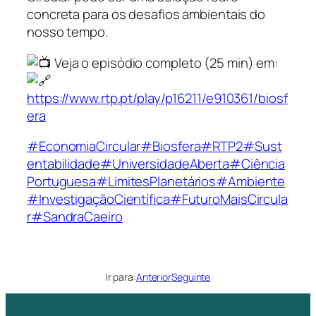
concreta para os desafios ambientais do
nosso tempo.
Veja o episódio completo (25 min) em:
https://www.rtp.pt/play/p16211/e910361/biosf
era
#EconomiaCircular
#Biosfera
#RTP2
#Sust
entabilidade
#UniversidadeAberta
#Ciência
Portuguesa
#LimitesPlanetários
#Ambiente
#InvestigaçãoCientífica
#FuturoMaisCircula
r
#SandraCaeiro
Ir para:
Anterior
Seguinte