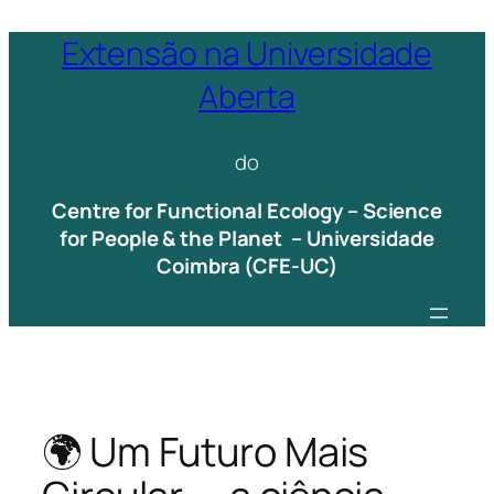
Saltar
Extensão na Universidade
para
Aberta
o
conteúdo
do
Centre for Functional Ecology – Science
for People & the Planet – Universidade
Coimbra (CFE-UC)
🌍 Um Futuro Mais