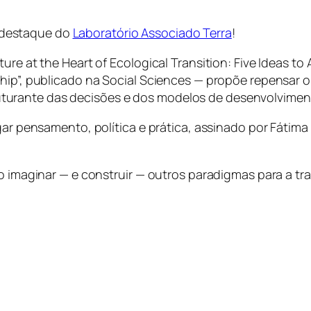
 destaque do
Laboratório Associado Terra
!
e at the Heart of Ecological Transition: Five Ideas to All
hip”, publicado na Social Sciences — propõe repensar o
urante das decisões e dos modelos de desenvolvimen
igar pensamento, política e prática, assinado por Fátim
mo imaginar — e construir — outros paradigmas para a tr