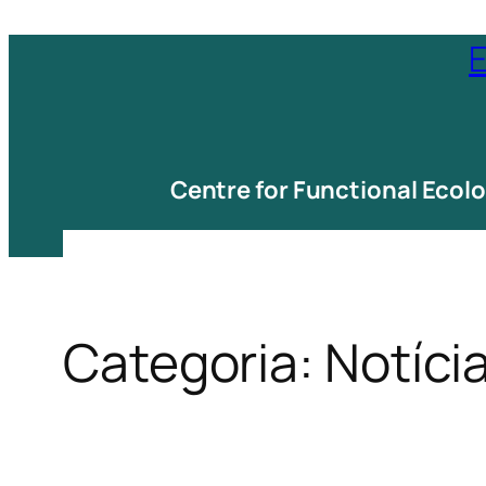
Saltar
E
para
o
conteúdo
Centre for Functional Ecol
Categoria:
Notíci