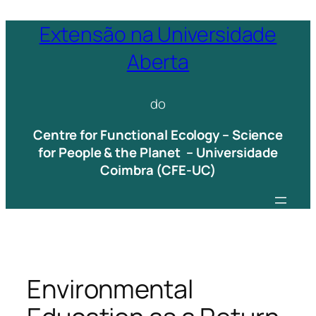
Saltar
Extensão na Universidade
para
Aberta
o
conteúdo
do
Centre for Functional Ecology – Science
for People & the Planet – Universidade
Coimbra (CFE-UC)
Environmental