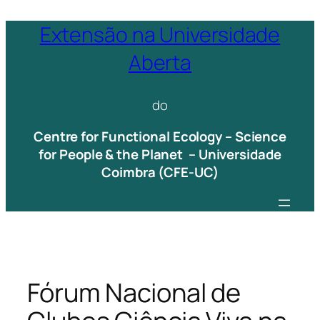
Saltar
Extensão na Universidade
para
Aberta
o
conteúdo
do
Centre for Functional Ecology – Science
for People & the Planet – Universidade
Coimbra (CFE-UC)
Fórum Nacional de