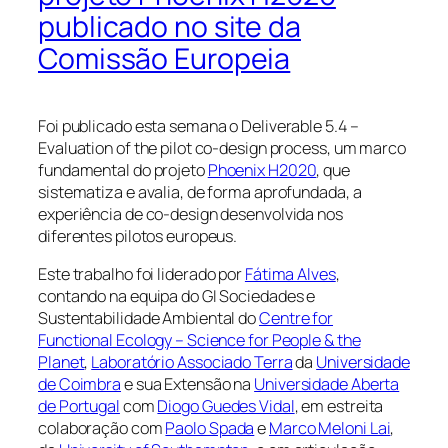
publicado no site da
Comissão Europeia
Foi publicado esta semana o Deliverable 5.4 –
Evaluation of the pilot co-design process, um marco
fundamental do projeto
Phoenix H2020
, que
sistematiza e avalia, de forma aprofundada, a
experiência de co-design desenvolvida nos
diferentes pilotos europeus.
Este trabalho foi liderado por
Fátima Alves
,
contando na equipa do GI Sociedades e
Sustentabilidade Ambiental do
Centre for
Functional Ecology – Science for People & the
Planet
,
Laboratório Associado Terra
da
Universidade
de Coimbra
e sua Extensão na
Universidade Aberta
de Portugal
com
Diogo Guedes Vidal
, em estreita
colaboração com
Paolo Spada
e
Marco Meloni Lai
,