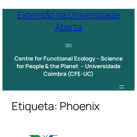
Saltar
Extensão na Universidade
para
Aberta
o
conteúdo
do
Centre for Functional Ecology – Science
for People & the Planet – Universidade
Coimbra (CFE-UC)
Etiqueta:
Phoenix