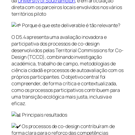
da
University of Southampton
, e em articulação
direta com os parceiros locais envolvidos nos vários
territórios piloto
Porque é que este deliverable é tão relevante?
O D5.4 apresenta uma avaliação inovadora e
participativa dos processos de co-design
desenvolvidos pelas Territorial Commissions for Co-
Design (TCCD), combinando investigação
académica, trabalho de campo, metodologias de
ciência cidadã e processos de autoavaliação com os
próprios participantes. O objetivo central foi
compreender, de forma crítica e contextualizada,
como os processos participativos contribuem para
uma transição ecológica mais justa, inclusiva e
eficaz.
Principais resultados
Os processos de co-design contribuíram de
forma clara para o reforço das competências