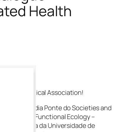
ated Health
an Sociological Association!
culturais Nidia Ponte do Societies and
 Centre for Functional Ecology –
ssociado Terra da Universidade de