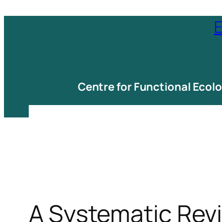
Saltar
E
para
o
conteúdo
Centre for Functional Ecol
A Systematic Revi