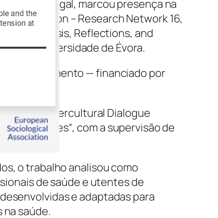
rta de Portugal, marcou presença na
l Association – Research Network 16,
gical Analysis, Reflections, and
 junho na Universidade de Évora.
 de doutoramento — financiado por
Review of Intercultural Dialogue
lth Challenges
“, com a supervisão de
os, o trabalho analisou como
issionais de saúde e utentes de
 desenvolvidas e adaptadas para
s na saúde.