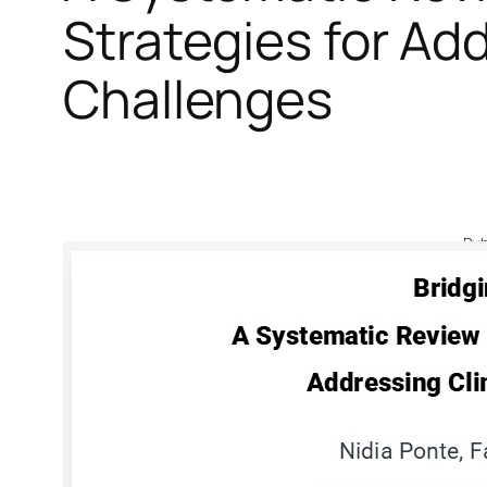
Strategies for Ad
Challenges
Pub
12
Pa
A 
En
Sc