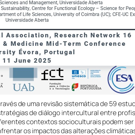
imbra e da sua Extensão na Universidade Abe
d-Term Conference da @European Sociologica
b o tema “Health in the Anthropocene: Sociolo
plications”, que teve lugar nos dias 11 e 12 de
doutoranda apresentou parte do seu projeto
lsa da FCT — com o trabalho intitulado:
ridging Cultures in Healthcare: A Systematic 
rategies for Addressing Climate-Related Hea
tima Alves e Diogo Guedes Vidal .
ravés de uma revisão sistemática de 59 estud
tratégias de diálogo intercultural entre prof
ferentes contextos socioculturais podem ser
frentar os impactos das alterações climática