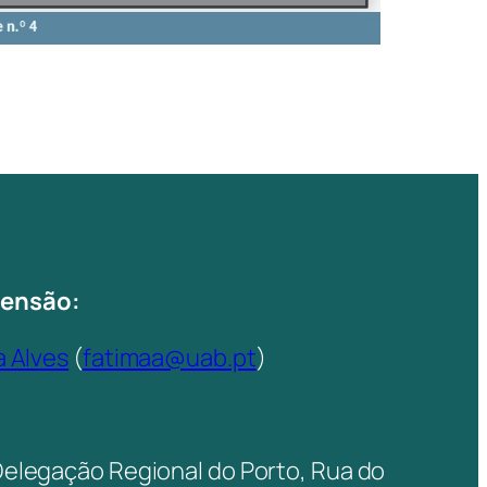
tensão:
a Alves
(
fatimaa@uab.pt
)
Delegação Regional do Porto, Rua do