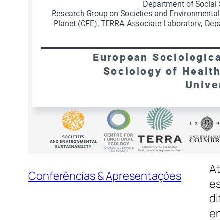
Co
Mi
so
Im
A 
bo
“
B
St
Fá
At
Conferências & Apresentações
es
di
en