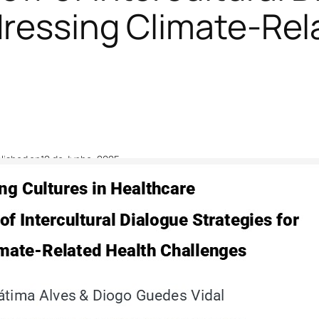
dressing Climate-Rel
lished on
12 de Junho, 2025
 de Junho, 2025
rticipação na Mid-Term Conference da Europe
investigadora e doutoranda em Relações Inter
vironmental Sustainability Research Group do
ience for People & the Planet, Laboratório A