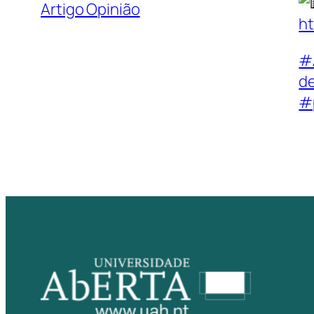
Artigo Opinião
ht
#
d
#