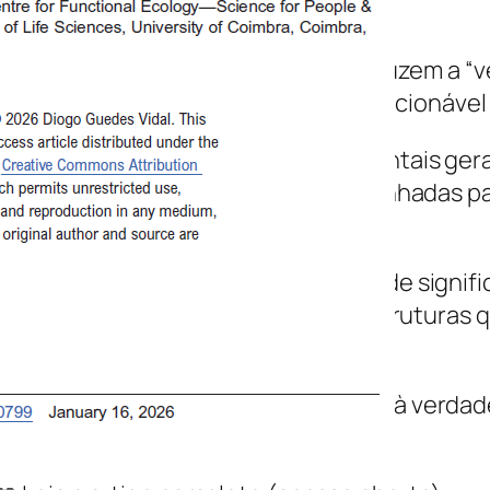
As ideias-chave:
A IA e as plataformas digitais produzem a “
rna visível, credível e politicamente acionável
Quase metade das notícias ambientais gerad
o por falha, mas porque foram desenhadas pa
ecisão
O Antropoceno é tanto uma crise de signifi
e é preciso democratizar as infraestrutura
mbiental
A desinformação não é um ataque à verdade
stemas otimizados para a atenção