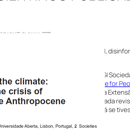
lished on
16 de Janeiro, 2026
en algorithms decide the climate: AI, disinfo
uth in the Anthropocene
investigador
Diogo Guedes Vidal
do GI Socied
ntre for Functional Ecology – Science for Peo
rra
da
Universidade de Coimbra
e sua Extens
aba de publicar um artigo na prestigiada revis
estiona: E se a inteligência artificial já se t
cisivo?