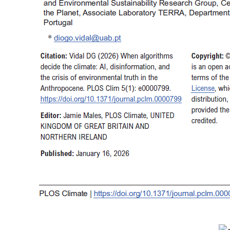
to
nã
pr
qu
a
si