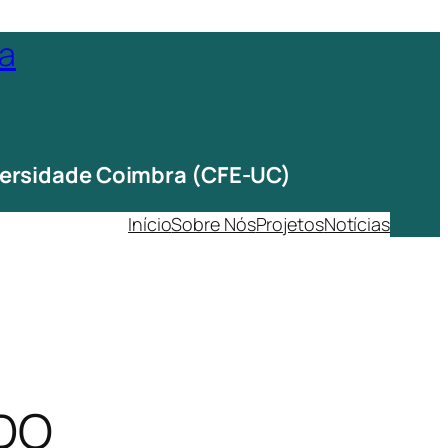
ta
iversidade Coimbra (CFE-UC)
Início
Sobre Nós
Projetos
Notícias
ADO