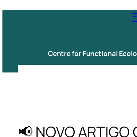
Saltar
E
para
o
conteúdo
Centre for Functional Ecol
📢 NOVO ARTIGO 