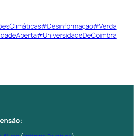
õesClimáticas
#Desinformação
#Verda
idadeAberta
#UniversidadeDeCoimbra
tensão: