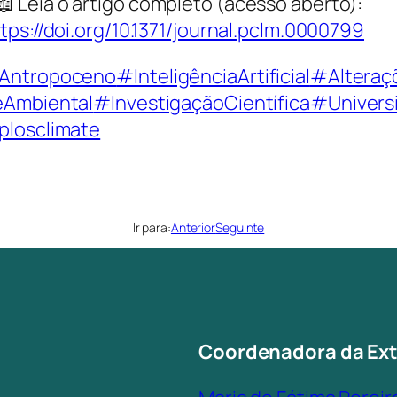
Leia o artigo completo (acesso aberto):
tps://doi.org/10.1371/journal.pclm.0000799
Antropoceno
#InteligênciaArtificial
#Alteraç
eAmbiental
#InvestigaçãoCientífica
#Univers
plosclimate
Ir para:
Anterior
Seguinte
Coordenadora da Ex