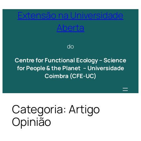
Saltar
Extensão na Universidade
para
Aberta
o
conteúdo
do
Centre for Functional Ecology – Science
for People & the Planet – Universidade
Coimbra (CFE-UC)
Categoria:
Artigo
Opinião