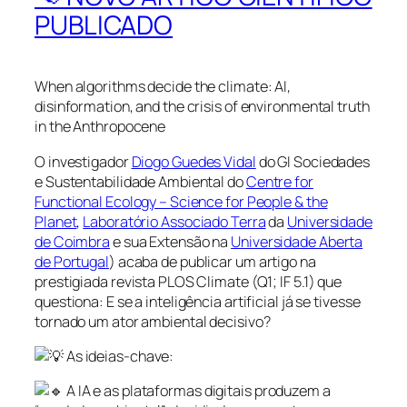
PUBLICADO
When algorithms decide the climate: AI,
disinformation, and the crisis of environmental truth
in the Anthropocene
O investigador
Diogo Guedes Vidal
do GI Sociedades
e Sustentabilidade Ambiental do
Centre for
Functional Ecology – Science for People & the
Planet
,
Laboratório Associado Terra
da
Universidade
de Coimbra
e sua Extensão na
Universidade Aberta
de Portugal
) acaba de publicar um artigo na
prestigiada revista PLOS Climate (Q1; IF 5.1) que
questiona: E se a inteligência artificial já se tivesse
tornado um ator ambiental decisivo?
As ideias-chave:
A IA e as plataformas digitais produzem a