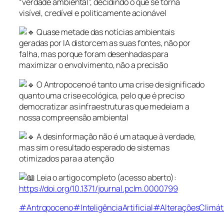
“verdade ambiental”, decidindo o que se torna
visível, credível e politicamente acionável
Quase metade das notícias ambientais
geradas por IA distorcem as suas fontes, não por
falha, mas porque foram desenhadas para
maximizar o envolvimento, não a precisão
O Antropoceno é tanto uma crise de significado
quanto uma crise ecológica, pelo que é preciso
democratizar as infraestruturas que medeiam a
nossa compreensão ambiental
A desinformação não é um ataque à verdade,
mas sim o resultado esperado de sistemas
otimizados para a atenção
Leia o artigo completo (acesso aberto):
https://doi.org/10.1371/journal.pclm.0000799
#Antropoceno
#InteligênciaArtificial
#AlteraçõesClimát