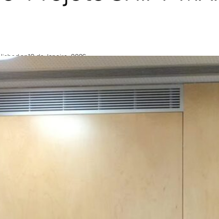
lished on
19 de Janeiro, 2026
tima Alves
em representação do GI Sociedade
ntre for Functional Ecology – Science for Peo
rra
da
Universidade de Coimbra
e da sua Ext
rtugal
, participou na Reunião Científica Fin
 passado dia 16 de janeiro de 2026, no Hotel
O que é o Projeto SHIFT-MARES? Este projet
ience4Policy 2024, investiga as variações n
rtugueses em cenários de alterações climáti