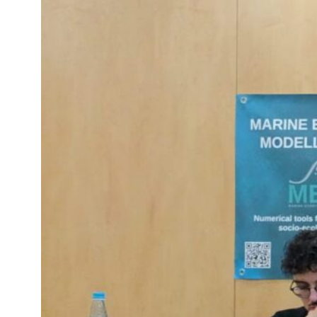
so
os
en
ec
no
m
su
ev
#
os
d