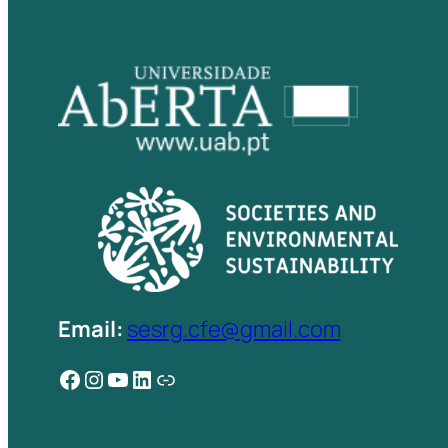
Email:
sesrg.cfe@gmail.com
Facebook
Instagram
YouTube
LinkedIn
Ligação