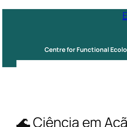
Saltar
E
para
o
conteúdo
Centre for Functional Ecol
🌊 Ciência em Aç