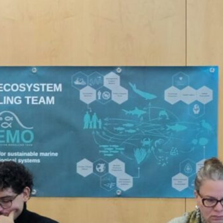
bre o turismo costeiro.
Fátima Alves
, em colaboração com
Rosário 
 principais resultados do Workshop Participat
volveu diferentes stakeholders na discussão
ossistemas marinhos, tendo como área de est
Por que é importante? Compreender como 
ssos ecossistemas marinhos é fundamental 
arinha
Preservar os serviços ecossistémi
stentabilidade do turismo costeiro
Inform
idência científica.
CiênciaPT
#SHIFTMARES
#EcossistemaMarin
teiro
#RiaFormosa
#CIIMAR
#InvestigaçãoCie
adeMarinha
#OceanoAzul