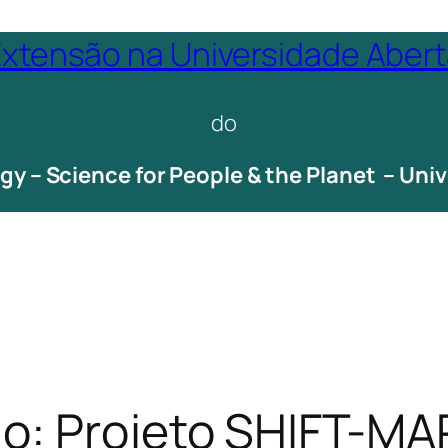
xtensão na Universidade Aber
do
ogy – Science for People & the Planet – Un
ão: Projeto SHIFT-MA