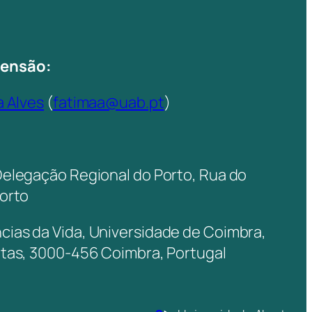
tensão:
a Alves
(
fatimaa@uab.pt
)
Delegação Regional do Porto, Rua do
Porto
ias da Vida, Universidade de Coimbra,
itas, 3000-456 Coimbra, Portugal