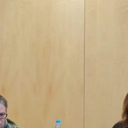
Rosa
e
Diogo Guedes Vidal
, apresentou
ivo SHIFT-MARES, uma iniciativa que
 sobre o futuro dos nossos
udo a Ria Formosa (Algarve).
as mudanças climáticas afetam os
para:
Proteger a biodiversidade
cos essenciais
Garantir a
ar políticas públicas baseadas em
hos
#AlteraçõesClimáticas
#TurismoC
ntífica
#Science4Policy
#Sustentabili