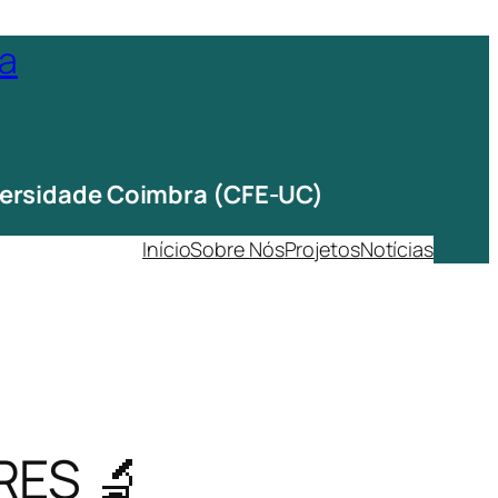
ta
iversidade Coimbra (CFE-UC)
Início
Sobre Nós
Projetos
Notícias
RES 🔬