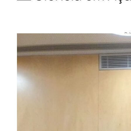
Pub
Fá
Ce
Te
Po
no
Sc
po