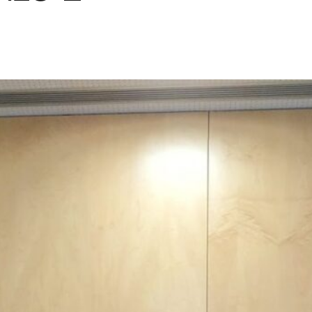
s e Sustentabilidade Ambiental do
ple & the Planet
,
Laboratório Associado
ensão na
Universidade Aberta de
al do Projeto SHIFT-MARES, que decorreu
 SeaPorto, em Matosinhos.
o inovador, financiado pelo programa
os serviços dos ecossistemas marinhos
cas, com foco especial nos impactos