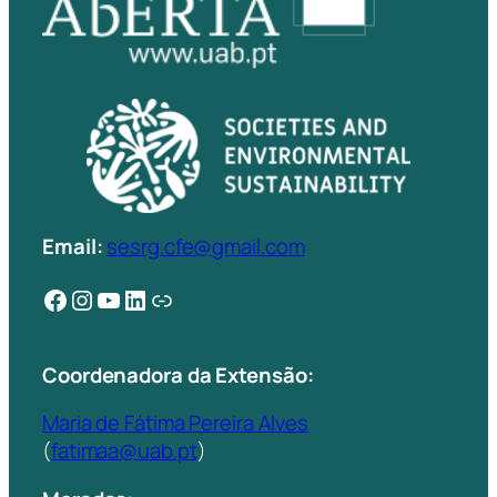
Email:
sesrg.cfe@gmail.com
Facebook
Instagram
YouTube
LinkedIn
Ligação
Coordenadora da Extensão:
Maria de Fátima Pereira Alves
(
fatimaa@uab.pt
)