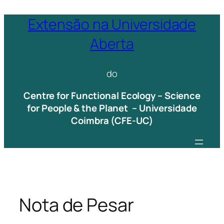
Saltar
Extensão na Universidade
para
Aberta
o
conteúdo
do
Centre for Functional Ecology – Science
for People & the Planet – Universidade
Coimbra (CFE-UC)
Nota de Pesar