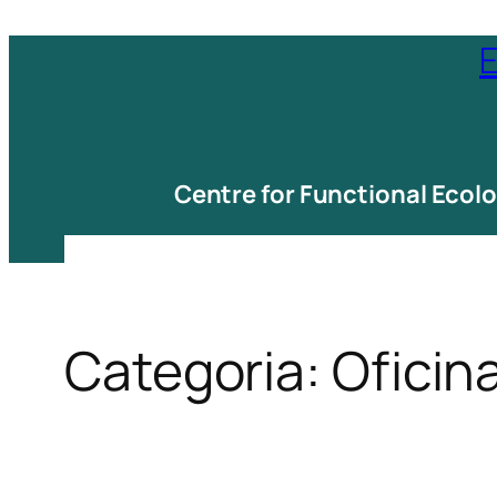
Saltar
E
para
o
conteúdo
Centre for Functional Ecol
Categoria:
Oficin