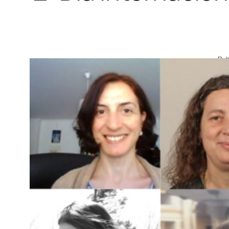
Pub
ci
Ce
r
tr
Va
Su
Pe