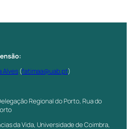
tensão:
a Alves
(
fatimaa@uab.pt
)
Delegação Regional do Porto, Rua do
Porto
ias da Vida, Universidade de Coimbra,