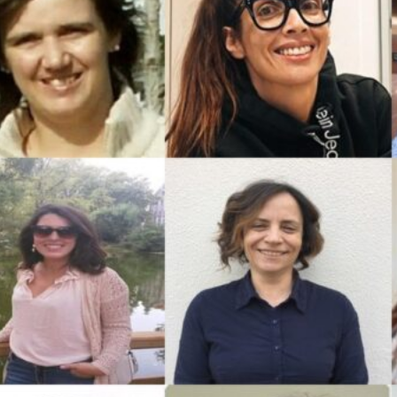
vestigadoras contribuem diariamente
romover uma ciência mais justa,
s relações entre sociedade e natureza,
 pública, ciência cidadã, saúde e
ersidade. Estes temas são atravessados
luindo as de género, reconhecendo que
iais e éticos.
r, mas também no diálogo com
s. Celebrar as mulheres na ciência é
ção e que a presença ativa de mulheres
es de projeto — é essencial para