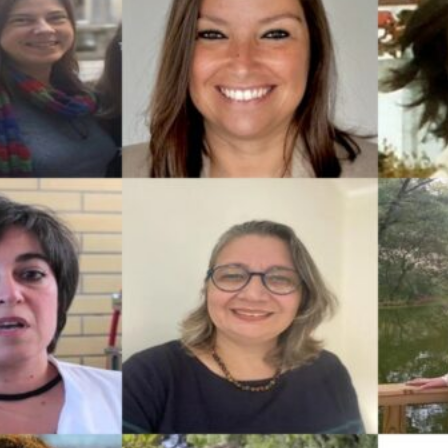
xtensão na
Universidade Aberta de Portugal
.
 diferentes áreas de investigação, estas in
ra alargar as fronteiras do conhecimento e p
clusiva e socialmente relevante.
investigação desenvolvida no grupo aborda a
stiça socioambiental, cidadania e participação
biente, transições ecológicas e sociobiodiv
r uma atenção crítica às desigualdades, inc
 desafios ecológicos são também desafios soc
ciência que aqui se constrói assenta no rigo
munidades e na valorização de saberes plurai
irmar que a diversidade fortalece a investiga
enquanto investigadoras, orientadoras e líder