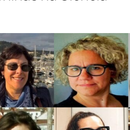
as que constroem, todos os dias, uma
es e Meninas na Ciência,
es na produção de conhecimento e na
o Grupo de Investigação “Sociedades e
re for Functional Ecology – Science for
ra
da
Universidade de Coimbra
e sua