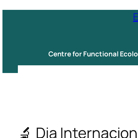
Saltar
E
para
o
conteúdo
Centre for Functional Ecol
🔬 Dia Internacio