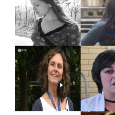
E
Em
pa
in
A 
ju
am
po
os
A 
co
af
— 