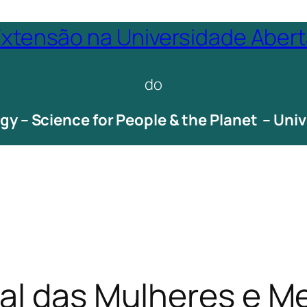
xtensão na Universidade Aber
do
ogy – Science for People & the Planet – Un
nal das Mulheres e M