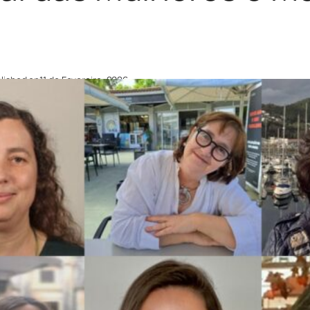
lished on
11 de Fevereiro, 2026
Hoje celebramos todas as mulheres e menin
ência mais justa, plural e transformadora.
lebramos hoje o Dia Internacional das Mulher
econhecendo o papel fundamental das mulher
ansformação da sociedade.
lorizamos o contributo das investigadoras d
stentabilidade Ambiental”, integrado no
Cent
ople & the Planet
,
Laboratório Associado Ter