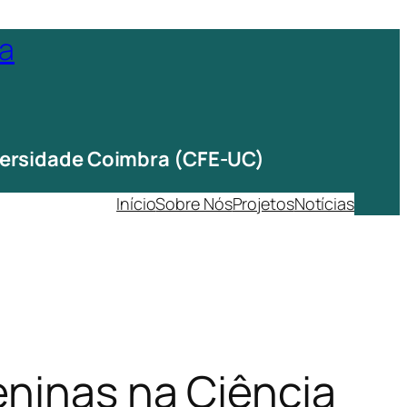
ta
iversidade Coimbra (CFE-UC)
Início
Sobre Nós
Projetos
Notícias
eninas na Ciência