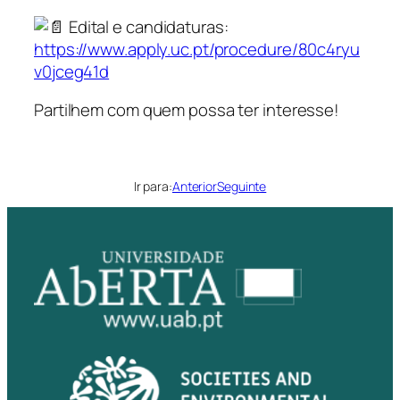
Edital e candidaturas:
https://www.apply.uc.pt/procedure/80c4ryu
v0jceg41d
Partilhem com quem possa ter interesse!
Ir para:
Anterior
Seguinte