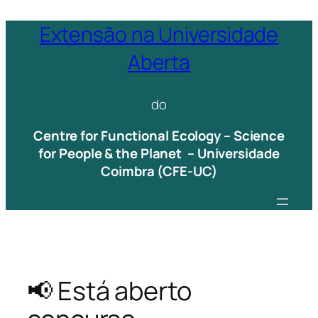
Saltar
Extensão na Universidade
para
Aberta
o
conteúdo
do
Centre for Functional Ecology – Science
for People & the Planet – Universidade
Coimbra (CFE-UC)
📢 Está aberto