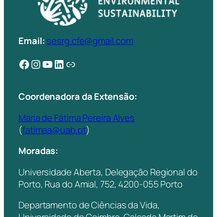
Email:
sesrg.cfe@gmail.com
Facebook
Instagram
YouTube
LinkedIn
Ligação
Coordenadora da Extensão:
Maria de Fátima Pereira Alves
(
fatimaa@uab.pt
)
Moradas:
Universidade Aberta, Delegação Regional do
Porto, Rua do Amial, 752, 4200-055 Porto
Departamento de Ciências da Vida,