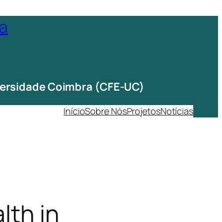
ta
iversidade Coimbra (CFE-UC)
Início
Sobre Nós
Projetos
Notícias
lth in