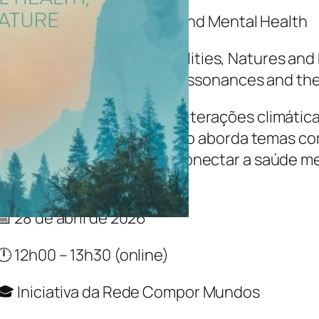
Painel II | Times, Natures and Mental Health
Comunicação: “Temporalities, Natures and
cieties: Socioecological Dissonances and th
m mundo marcado pelas alterações climáticas
da acelerados, esta reflexão aborda temas co
cessidade urgente de reconectar a saúde ment
munitária.
28 de abril de 2026
12h00 – 13h30 (online)
Iniciativa da Rede Compor Mundos