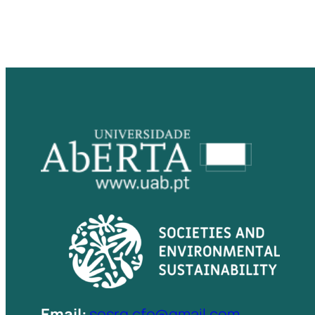
Email:
sesrg.cfe@gmail.com