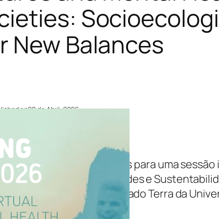
ieties: Socioecolog
or New Balances
lished on
28 de Abril, 2026
omposing Worlds 2026
je, às 12h00, junte-se a nós para uma sessão
ordenadora do GI Sociedades e Sustentabilid
ology – Laboratório Associado Terra da Univ
 Universidade Aberta.