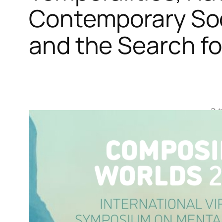
Contemporary Soc
and the Search f
Pub
C
Ho
co
Ec
na