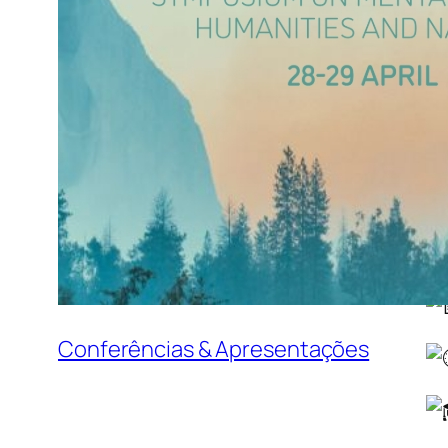
So
Nu
vi
ne
co
Conferências & Apresentações