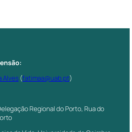
tensão:
a Alves
(
fatimaa@uab.pt
)
Delegação Regional do Porto, Rua do
Porto