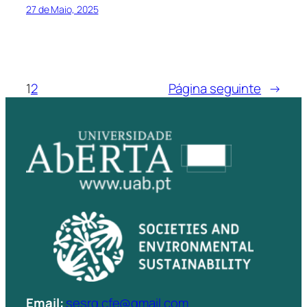
27 de Maio, 2025
1
2
Página seguinte
→
Email:
sesrg.cfe@gmail.com