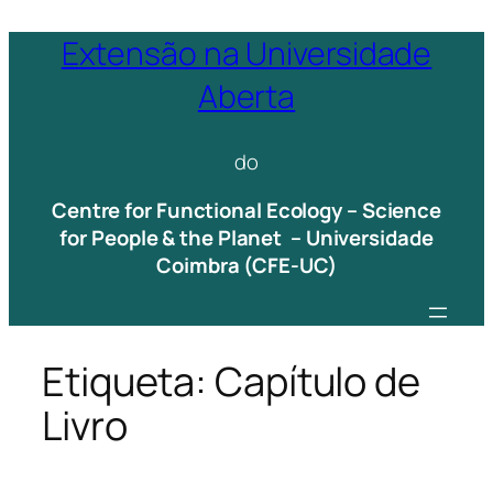
Saltar
Extensão na Universidade
para
Aberta
o
conteúdo
do
Centre for Functional Ecology – Science
for People & the Planet – Universidade
Coimbra (CFE-UC)
Etiqueta:
Capítulo de
Livro