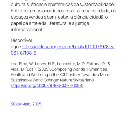
culturais, éticas e epistémicas da sustentabilidade.
Entre os temas abordados estão a ecoansiedade, os
espaços verdes e bem-estar, a ciência cidadã, o
papel da arte e da literatura, e a justiça
intergeracional.
Disponível
aqui:
https://link.springer.com/book/10.1007/978-3-
031-87108-5
Leal Filho, W., Lopes, H. S., Lencastre, M. P., Estrada, R., &
Vidal, D. (Eds.). (2025).
Composing Worlds: Humanities,
Health and Wellbeing in the XXI Century Towards a More
Sustainable World
. Springer Nature Switzerland.
https://doi.org/10.1007/978-3-031-87108-5
30 de Maio, 2025