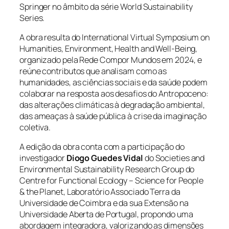
Springer no âmbito da série World Sustainability
Series.
A obra resulta do International Virtual Symposium on
Humanities, Environment, Health and Well-Being,
organizado pela Rede Compor Mundos em 2024, e
reúne contributos que analisam como as
humanidades, as ciências sociais e da saúde podem
colaborar na resposta aos desafios do Antropoceno:
das alterações climáticas à degradação ambiental,
das ameaças à saúde pública à crise da imaginação
coletiva.
A edição da obra conta com a participação do
investigador
Diogo Guedes Vidal
do Societies and
Environmental Sustainability Research Group do
Centre for Functional Ecology – Science for People
& the Planet, Laboratório Associado Terra da
Universidade de Coimbra e da sua Extensão na
Universidade Aberta de Portugal, propondo uma
abordagem integradora, valorizando as dimensões