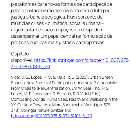
plataformas para novas formas de participação e
para o protagonismo de novos atores na luta por
justiça urbana e ecológica. Num contexto de
múltiplas crises – climática, social e urbana –
argumenta-se que os espaços verdes podem
desempenhar um papel central na formulação de
políticas públicas mais justas e participativas.
Capítulo
disponível:
https://link.springer.com/chapter/10.1007/978
3-031-87108-5_20
Vidal, D. G., Lopes, H. S., & Maia, R. L. (2025). Urban Green
Spaces, New Forms of Participation, and New Protagonists:
From Crisis to (Re)Centralization. Em W. Leal Filho, H. S.
Lopes, M. P. Lencastre, R. Estrada, & D. Vidal (Eds.),
Composing Worlds: Humanities, Health and Wellbeing in the
XXI Century Towards a More Sustainable World
(pp. 325–
348). Springer Nature Switzerland.
https://doi.org/10.1007/978-3-031-87108-5_20