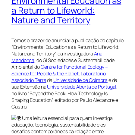
Environmental Education as
a Return to Lifeworld:
Nature and Territory
Temos o prazer de anunciar a publicação do capítulo
“Environmental Education as a Return to Lifeworld:
Nature and Territory” da investigadora
Ana
Mendonça
, do GI Sociedades e Sustentabilidade
Ambiental do
Centre for Functional Ecology –
Science for People & the Planet
,
Laboratório
Associado Terra
da
Universidade de Coimbra
e da
sua Extensão na
Universidade Aberta de Portugal
,
no livro “Beyond the Book: How Technology Is
Shaping Education”, editado por Paulo Alexandre e
Castro.
Uma leitura essencial para quem investiga
educação, tecnologia, sustentabilidade e os
desafios contemporâneos da relação entre