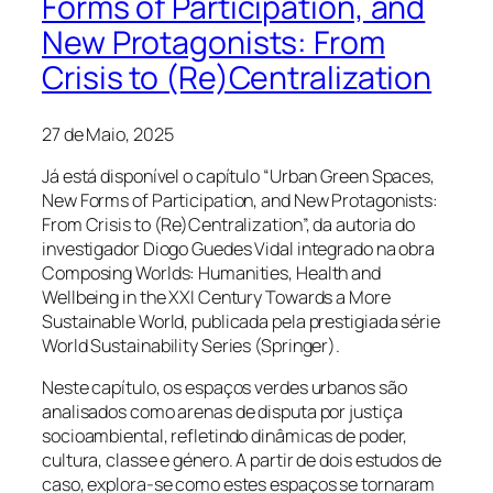
Forms of Participation, and
New Protagonists: From
Crisis to (Re)Centralization
27 de Maio, 2025
Já está disponível o capítulo “Urban Green Spaces,
New Forms of Participation, and New Protagonists:
From Crisis to (Re)Centralization”, da autoria do
investigador Diogo Guedes Vidal integrado na obra
Composing Worlds: Humanities, Health and
Wellbeing in the XXI Century Towards a More
Sustainable World, publicada pela prestigiada série
World Sustainability Series (Springer).
Neste capítulo, os espaços verdes urbanos são
analisados como arenas de disputa por justiça
socioambiental, refletindo dinâmicas de poder,
cultura, classe e género. A partir de dois estudos de
caso, explora-se como estes espaços se tornaram