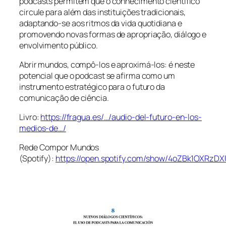
podcasts permitem que o conhecimento científico
circule para além das instituições tradicionais,
adaptando-se aos ritmos da vida quotidiana e
promovendo novas formas de apropriação, diálogo e
envolvimento público.
Abrir mundos, compô-los e aproximá-los: é neste
potencial que o podcast se afirma como um
instrumento estratégico para o futuro da
comunicação de ciência.
Livro:
https://fragua.es/…/audio-del-futuro-en-los-
medios-de…/
Rede Compor Mundos
(Spotify):
https://open.spotify.com/show/4oZBk1OXRzD