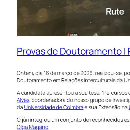
Provas de Doutoramento | 
Ontem, dia 16 de março de 2026, realizou-se, 
Doutoramento em Relações Interculturais da Un
A candidata apresentou a sua tese, “Percursos 
Alves
, coordenadora do nosso grupo de invest
da
Universidade de Coimbra
e sua Extensão na
O júri integrou um conjunto de reconhecidos es
Olga Magano
.