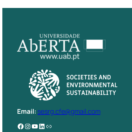
Email:
sesrg.cfe@gmail.com
Facebook
Instagram
YouTube
LinkedIn
Ligação