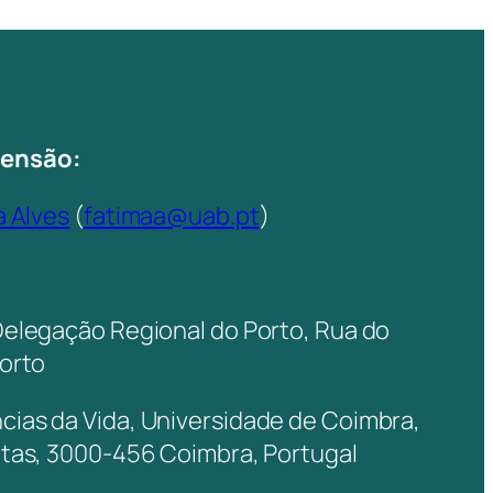
tensão:
a Alves
(
fatimaa@uab.pt
)
Delegação Regional do Porto, Rua do
Porto
ias da Vida, Universidade de Coimbra,
itas, 3000-456 Coimbra, Portugal