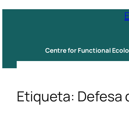
Saltar
E
para
o
conteúdo
Centre for Functional Ecol
Etiqueta:
Defesa 