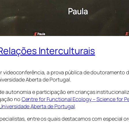
Relações Interculturais
por videoconferência, a prova pública de doutoramento
iversidade Aberta de Portugal.
de autonomia e participação em crianças institucionali
igação no
Centre for Functional Ecology – Science for P
Universidade Aberta de Portugal
.
pecialistas, entre os quais destacamos com especial or