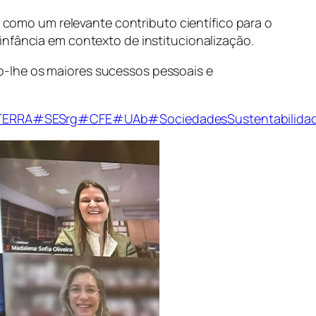
como um relevante contributo científico para o
infância em contexto de institucionalização.
o-lhe os maiores sucessos pessoais e
TERRA
#SESrg
#CFE
#UAb
#SociedadesSustentabilida