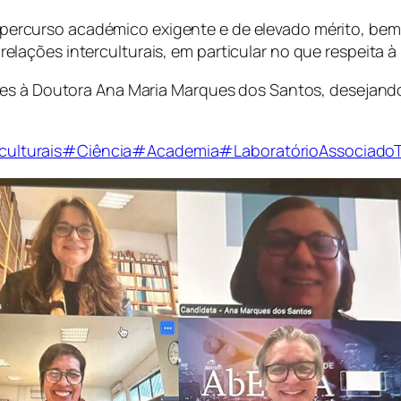
ercurso académico exigente e de elevado mérito, bem 
ações interculturais, em particular no que respeita à 
ões à Doutora Ana Maria Marques dos Santos, desejand
ulturais
#Ciência
#Academia
#LaboratórioAssociado