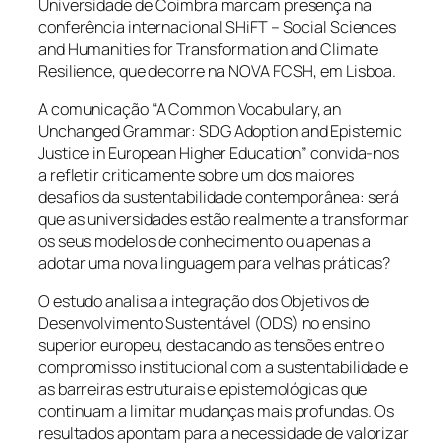
Universidade de Coimbra marcam presença na
conferência internacional SHiFT – Social Sciences
and Humanities for Transformation and Climate
Resilience, que decorre na NOVA FCSH, em Lisboa.
A comunicação “A Common Vocabulary, an
Unchanged Grammar: SDG Adoption and Epistemic
Justice in European Higher Education” convida-nos
a refletir criticamente sobre um dos maiores
desafios da sustentabilidade contemporânea: será
que as universidades estão realmente a transformar
os seus modelos de conhecimento ou apenas a
adotar uma nova linguagem para velhas práticas?
O estudo analisa a integração dos Objetivos de
Desenvolvimento Sustentável (ODS) no ensino
superior europeu, destacando as tensões entre o
compromisso institucional com a sustentabilidade e
as barreiras estruturais e epistemológicas que
continuam a limitar mudanças mais profundas. Os
resultados apontam para a necessidade de valorizar