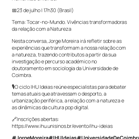
📅23 de julho | 17h30 (Brasil)
Tema: Tocar-no-Mundo. Vivências transformadoras
da relação com a Natureza
Nesta conversa, Jorge Moreira irá refletir sobre as
experiências que transformam a nossa relação com
a natureza, trazendo contributos a partir da sua
investigação e percurso académico no
doutoramento em sociologia da Universidade de
Coimbra.
🎙️O ciclo IHU Ideias reúne especialistas para debater
temas atuais que atravessam o desporto, a
urbanização periférica, a relação com a natureza e
as dinâmicas da cultura pop digital.
🔗Inscrições abertas:
https://www.ihu.unisinos.br/evento/ihu-ideias
#JorgeMoreira
#IHUIdeias
#UniversidadeDeCoimbr