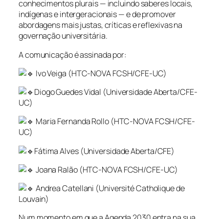
conhecimentos plurais — incluindo saberes locais,
indígenas e intergeracionais — e de promover
abordagens mais justas, críticas e reflexivas na
governação universitária.
A comunicação é assinada por:
Ivo Veiga (HTC-NOVA FCSH/CFE-UC)
Diogo Guedes Vidal (Universidade Aberta/CFE-
UC)
Maria Fernanda Rollo (HTC-NOVA FCSH/CFE-
UC)
Fátima Alves (Universidade Aberta/CFE)
Joana Ralão (HTC-NOVA FCSH/CFE-UC)
Andrea Catellani (Université Catholique de
Louvain)
Num momento em que a Agenda 2030 entra na sua