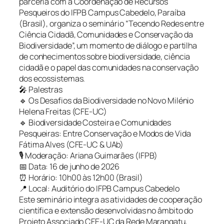
parceria com a Coordenação de Recursos
Pesqueiros do IFPB Campus Cabedelo, Paraíba
(Brasil), organiza o seminário “Tecendo Redes entre
Ciência Cidadã, Comunidades e Conservação da
Biodiversidade”, um momento de diálogo e partilha
de conhecimentos sobre biodiversidade, ciência
cidadã e o papel das comunidades na conservação
dos ecossistemas.
🎤 Palestras
🔹 Os Desafios da Biodiversidade no Novo Milénio
Helena Freitas (CFE-UC)
🔹 Biodiversidade Costeira e Comunidades
Pesqueiras: Entre Conservação e Modos de Vida
Fátima Alves (CFE-UC & UAb)
🎙️ Moderação: Ariana Guimarães (IFPB)
📅 Data: 16 de junho de 2026
⏰ Horário: 10h00 às 12h00 (Brasil)
📍 Local: Auditório do IFPB Campus Cabedelo
Este seminário integra as atividades de cooperação
científica e extensão desenvolvidas no âmbito do
Projeto Associado CFE-UC da Rede Marangatu,