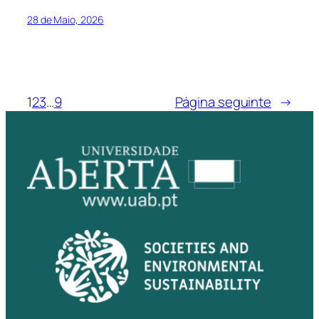
28 de Maio, 2026
1
2
3
…
9
Página seguinte
→