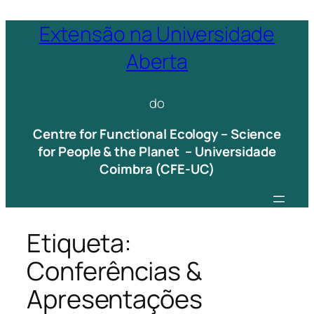
Saltar
Extensão na Universidade
para
Aberta
o
conteúdo
do
Centre for Functional Ecology – Science
for People & the Planet – Universidade
Coimbra (CFE-UC)
Etiqueta:
Conferências &
Apresentações