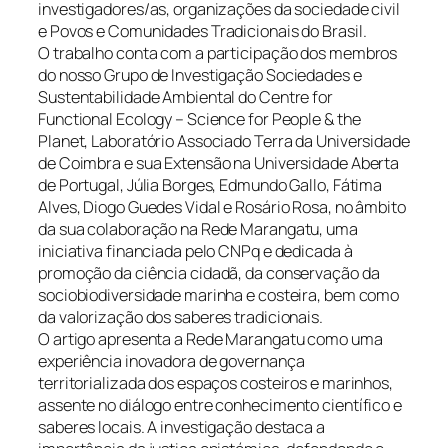
investigadores/as, organizações da sociedade civil
e Povos e Comunidades Tradicionais do Brasil.
O trabalho conta com a participação dos membros
do nosso Grupo de Investigação Sociedades e
Sustentabilidade Ambiental do Centre for
Functional Ecology – Science for People & the
Planet, Laboratório Associado Terra da Universidade
de Coimbra e sua Extensão na Universidade Aberta
de Portugal, Júlia Borges, Edmundo Gallo, Fátima
Alves, Diogo Guedes Vidal e Rosário Rosa, no âmbito
da sua colaboração na Rede Marangatu, uma
iniciativa financiada pelo CNPq e dedicada à
promoção da ciência cidadã, da conservação da
sociobiodiversidade marinha e costeira, bem como
da valorização dos saberes tradicionais.
O artigo apresenta a Rede Marangatu como uma
experiência inovadora de governança
territorializada dos espaços costeiros e marinhos,
assente no diálogo entre conhecimento científico e
saberes locais. A investigação destaca a