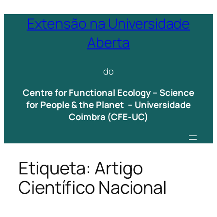
Saltar
Extensão na Universidade
para
Aberta
o
conteúdo
do
Centre for Functional Ecology – Science
for People & the Planet – Universidade
Coimbra (CFE-UC)
Etiqueta:
Artigo
Científico Nacional