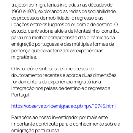
trajetórias migratórias iniciadas nas décadas de
1960 e 1970, explorando as redes de sociabilidade,
os processos de mobilidade, o regresso e as
ligações entre os lugares de origem e de destino. O
estudo, centrado na aldeia de Montesinho, contribui
para uma melhor compreensão das dinâmicas da
emigração portuguesa e das múltiplas formas de
pertença que caracterizam as experiências
migratórias.
O livro reúne sínteses de cinco teses de
doutoramento recentes e aborda duas dimensões
fundamentais da experiência migratória: a
integração nos países de destino e o regresso a
Portugal.
https://observatorioemigracao.pt/np4/10745.html
Parabéns ao nosso investigador por mais este
importante contributo para o conhecimento sobre a
emigração portuguesa!