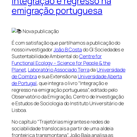
Integração e regresso na
emigração portuguesa
Nova publicação
É com satisfação que partilhamos a publicação do
nosso investigador
João B Costa
do GI Sociedades e
Sustentabilidade Ambiental do
Centre for
Functional Ecology – Science for People & the
Planet
,
Laboratório Associado Terra
da
Universidade
de Coimbra
e sua Extensão na
Universidade Aberta
de Portugal
, que integra o livro “Integração e
regresso na emigração portuguesa”, editado pelo
Observatório da Emigração, Centro de Investigação
e Estudos de Sociologia do Instituto Universitário de
Lisboa.
No capítulo “Trajetórias migrantes e redes de
sociabilidade translocais a partir de uma aldeia
fronteiriça transmontana”, João Baía analisa as