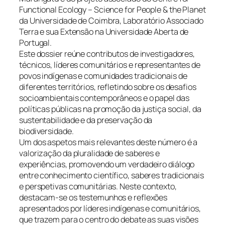
Functional Ecology – Science for People & the Planet
da Universidade de Coimbra, Laboratório Associado
Terra e sua Extensão na Universidade Aberta de
Portugal.
Este dossier reúne contributos de investigadores,
técnicos, líderes comunitários e representantes de
povos indígenas e comunidades tradicionais de
diferentes territórios, refletindo sobre os desafios
socioambientais contemporâneos e o papel das
políticas públicas na promoção da justiça social, da
sustentabilidade e da preservação da
biodiversidade.
Um dos aspetos mais relevantes deste número é a
valorização da pluralidade de saberes e
experiências, promovendo um verdadeiro diálogo
entre conhecimento científico, saberes tradicionais
e perspetivas comunitárias. Neste contexto,
destacam-se os testemunhos e reflexões
apresentados por líderes indígenas e comunitários,
que trazem para o centro do debate as suas visões