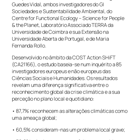
Guedes Vidal, ambos investigadores do GI
Sociedades e Sustentabilidade Ambiental, do
Centre for Functional Ecology – Science for People
& the Planet, Laboratório Associado TERRA da
Universidade de Coimbra e sua Extensão na
Universidade Aberta de Portugal, e de Maria
Fernanda Rollo.
Desenvolvido no âmbito da COST Action SHiFT
(CA21166), o estudo baseia-se num inquérito a 85
investigadores europeus e não europeus das
Ciências Sociais e Humanidades. Os resultados
revelam uma diferença significativa entre o
reconhecimento global da crise climática e a sua
perceção no plano local e quotidiano:
• 87,7% reconhecem as alterações climáticas como
uma ameaça global;
• 60,5% consideram-nas um problema local grave;