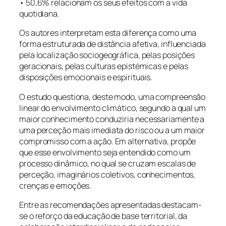
• 50,6% relacionam os seus efeitos com a vida
quotidiana.
Os autores interpretam esta diferença como uma
forma estruturada de distância afetiva, influenciada
pela localização sociogeográfica, pelas posições
geracionais, pelas culturas epistémicas e pelas
disposições emocionais e espirituais.
O estudo questiona, deste modo, uma compreensão
linear do envolvimento climático, segundo a qual um
maior conhecimento conduziria necessariamente a
uma perceção mais imediata do risco ou a um maior
compromisso com a ação. Em alternativa, propõe
que esse envolvimento seja entendido como um
processo dinâmico, no qual se cruzam escalas de
perceção, imaginários coletivos, conhecimentos,
crenças e emoções.
Entre as recomendações apresentadas destacam-
se o reforço da educação de base territorial, da