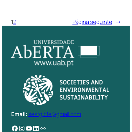
1
2
Página seguinte
→
Email:
sesrg.cfe@gmail.com
Facebook
Instagram
YouTube
LinkedIn
Ligação