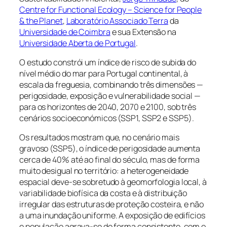
Centre for Functional Ecology – Science for People
& the Planet
,
Laboratório Associado Terra
da
Universidade de Coimbra
e sua Extensão na
Universidade Aberta de Portugal
.
O estudo constrói um índice de risco de subida do
nível médio do mar para Portugal continental, à
escala da freguesia, combinando três dimensões —
perigosidade, exposição e vulnerabilidade social —
para os horizontes de 2040, 2070 e 2100, sob três
cenários socioeconómicos (SSP1, SSP2 e SSP5).
Os resultados mostram que, no cenário mais
gravoso (SSP5), o índice de perigosidade aumenta
cerca de 40% até ao final do século, mas de forma
muito desigual no território: a heterogeneidade
espacial deve-se sobretudo à geomorfologia local, à
variabilidade biofísica da costa e à distribuição
irregular das estruturas de proteção costeira, e não
a uma inundação uniforme. A exposição de edifícios
e população agrava-se de forma consistente, com o