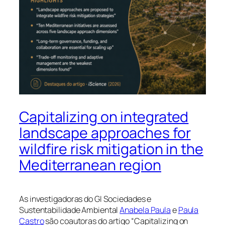
Capitalizing on integrated
landscape approaches for
wildfire risk mitigation in the
Mediterranean region
As investigadoras do GI Sociedades e
Sustentabilidade Ambiental
Anabela Paula
e
Paula
Castro
são coautoras do artigo “Capitalizing on