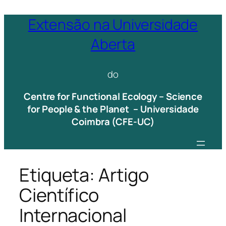
Saltar
Extensão na Universidade
para
Aberta
o
conteúdo
do
Centre for Functional Ecology – Science
for People & the Planet – Universidade
Coimbra (CFE-UC)
Etiqueta:
Artigo
Científico
Internacional