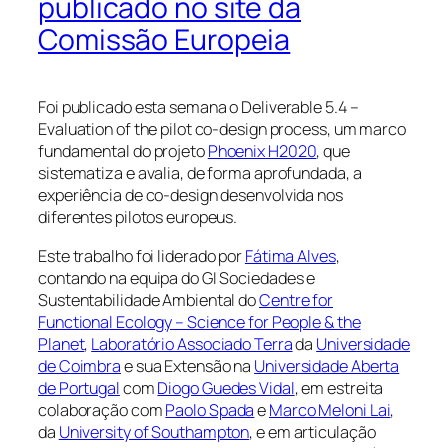
publicado no site da
Comissão Europeia
Foi publicado esta semana o Deliverable 5.4 –
Evaluation of the pilot co-design process, um marco
fundamental do projeto
Phoenix H2020
, que
sistematiza e avalia, de forma aprofundada, a
experiência de co-design desenvolvida nos
diferentes pilotos europeus.
Este trabalho foi liderado por
Fátima Alves
,
contando na equipa do GI Sociedades e
Sustentabilidade Ambiental do
Centre for
Functional Ecology – Science for People & the
Planet
,
Laboratório Associado Terra
da
Universidade
de Coimbra
e sua Extensão na
Universidade Aberta
de Portugal
com
Diogo Guedes Vidal
, em estreita
colaboração com
Paolo Spada
e
Marco Meloni Lai
,
da
University of Southampton
, e em articulação