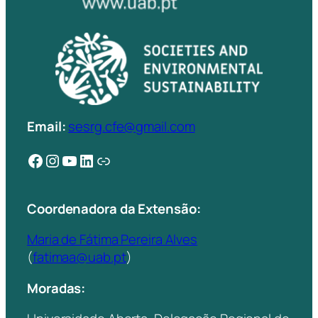
Email:
sesrg.cfe@gmail.com
Facebook
Instagram
YouTube
LinkedIn
Ligação
Coordenadora da Extensão:
Maria de Fátima Pereira Alves
(
fatimaa@uab.pt
)
Moradas: