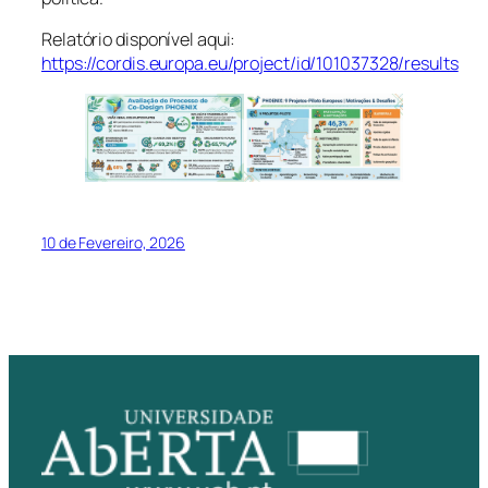
Relatório disponível aqui:
https://cordis.europa.eu/project/id/101037328/results
10 de Fevereiro, 2026