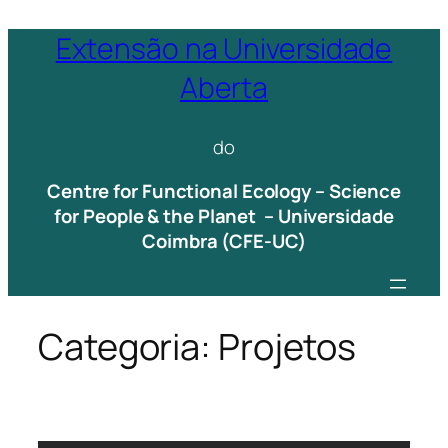
Saltar
Extensão na Universidade
para
Aberta
o
conteúdo
do
Centre for Functional Ecology – Science
for People & the Planet – Universidade
Coimbra (CFE-UC)
Categoria:
Projetos